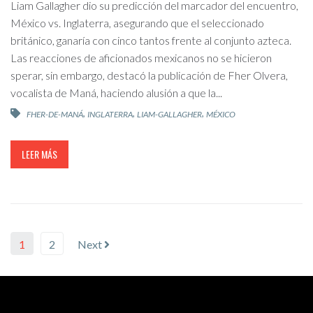
Liam Gallagher dio su predicción del marcador del encuentro,
México vs. Inglaterra, asegurando que el seleccionado
británico, ganaría con cinco tantos frente al conjunto azteca.
Las reacciones de aficionados mexicanos no se hicieron
sperar, sin embargo, destacó la publicación de Fher Olvera,
vocalista de Maná, haciendo alusión a que la...
,
,
,
FHER-DE-MANÁ
INGLATERRA
LIAM-GALLAGHER
MÉXICO
LEER MÁS
1
2
Next