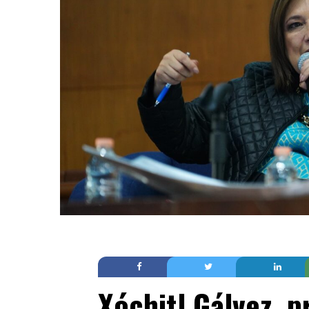
Xóchitl Gálvez, 