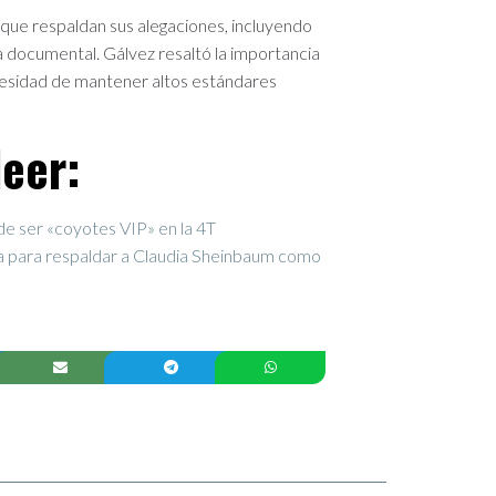
que respaldan sus alegaciones, incluyendo
 documental. Gálvez resaltó la importancia
ecesidad de mantener altos estándares
eer:
de ser «coyotes VIP» en la 4T
sta para respaldar a Claudia Sheinbaum como
a