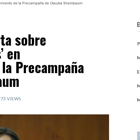
ciamiento de la Precampaña de Claudia Sheinbaum
E
rta sobre
P
’ en
M
 la Precampaña
E
baum
M
273
VIEWS
M