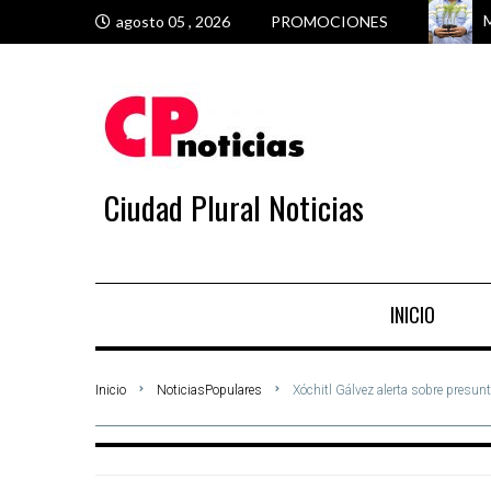
M
E
M
M
agosto 05 , 2026
PROMOCIONES
Ciudad Plural Noticias
INICIO
Inicio
NoticiasPopulares
Xóchitl Gálvez alerta sobre presu