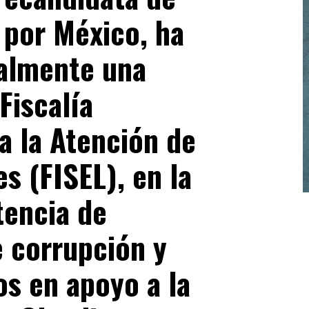
 por México, ha
almente una
Fiscalía
a la Atención de
es (FISEL), en la
tencia de
e corrupción y
os en apoyo a la