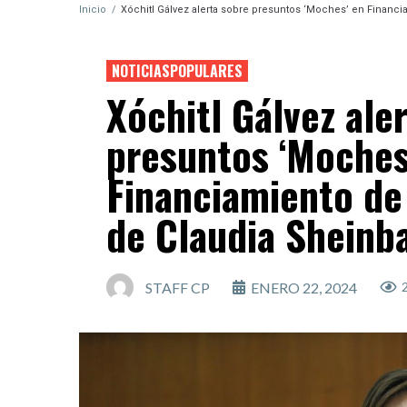
Inicio
/
Xóchitl Gálvez alerta sobre presuntos ‘Moches’ en Finan
NOTICIASPOPULARES
Xóchitl Gálvez ale
presuntos ‘Moches
Financiamiento de
de Claudia Shein
STAFF CP
ENERO 22, 2024