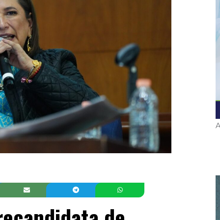
A
precandidata de