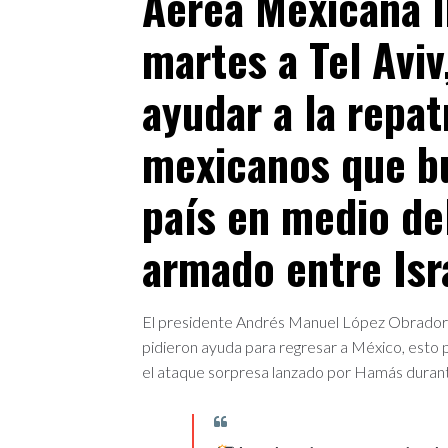
Aérea Mexicana l
martes a Tel Aviv,
ayudar a la repat
mexicanos que bu
país en medio del
armado entre Isra
El presidente Andrés Manuel López Obrador 
pidieron ayuda para regresar a México, esto p
el ataque sorpresa lanzado por Hamás durant