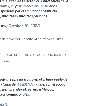
 que salen de Israel en el primer vuelo de la
NAmx
, cuya
#ProtecciónConsular
es
despedidos por el embajador Mauricio
o, nuestras y nuestros paisanos…
E_mx)
October 10, 2023
a nave del Ejército aterrizará en Israel
tá en comunicación con las autoridades de
marcó.
drán regresar a casa en el primer vuelo de
exicana de
@SEDENAmx
que, con el apoyo
ara emprender el regreso a México,
tros connacionales.
SLvlE