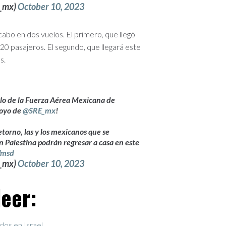
E_mx)
October 10, 2023
cabo en dos vuelos. El primero, que llegó
20 pasajeros. El segundo, que llegará este
s.
uelo de la Fuerza Aérea Mexicana de
poyo de
@SRE_mx
!
etorno, las y los mexicanos que se
en Palestina podrán regresar a casa en este
Wmsd
E_mx)
October 10, 2023
eer:
dos en Israel