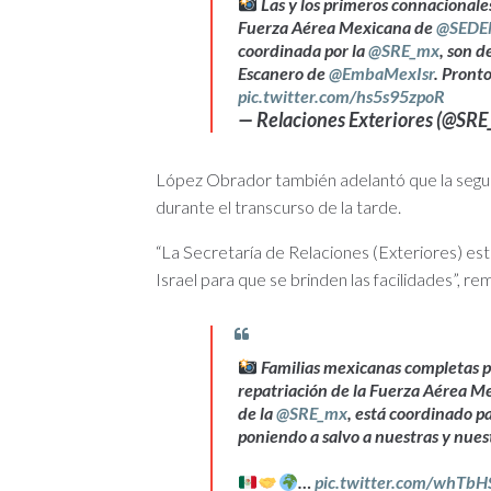
Las y los primeros connacionales
Fuerza Aérea Mexicana de
@SEDE
coordinada por la
@SRE_mx
, son 
Escanero de
@EmbaMexIsr
. Pront
pic.twitter.com/hs5s95zpoR
— Relaciones Exteriores (@SR
López Obrador también adelantó que la segund
durante el transcurso de la tarde.
“La Secretaría de Relaciones (Exteriores) es
Israel para que se brinden las facilidades”, re
Familias mexicanas completas po
repatriación de la Fuerza Aérea M
de la
@SRE_mx
, está coordinado p
poniendo a salvo a nuestras y nues
…
pic.twitter.com/whTbH