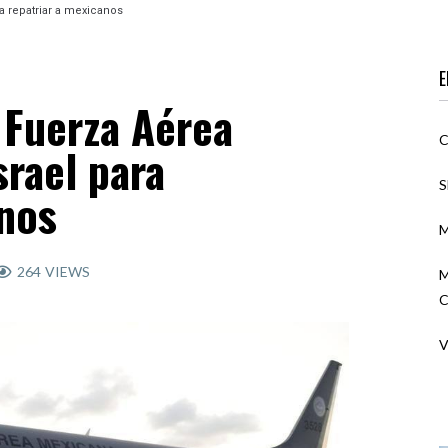
ra repatriar a mexicanos
E
 Fuerza Aérea
C
srael para
S
anos
M
264
VIEWS
M
C
V