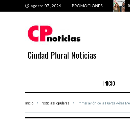
S
M
M
V
agosto 07 , 2026
PROMOCIONES
Ciudad Plural Noticias
INICIO
Inicio
NoticiasPopulares
Primer avión de la Fuerza Aérea Mex