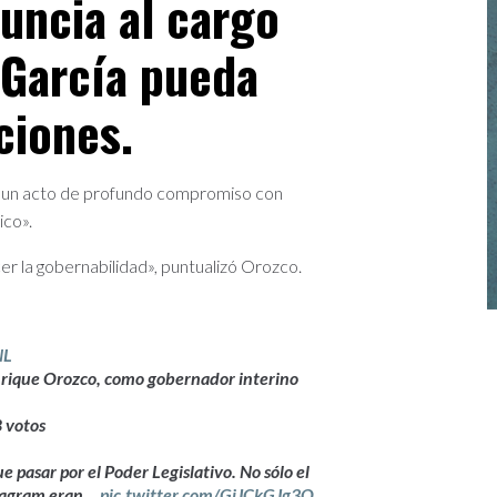
uncia al cargo
 García pueda
ciones.
n un acto de profundo compromiso con
ico».
r la gobernabilidad», puntualizó Orozco.
NL
Enrique Orozco, como gobernador interino
 votos
 pasar por el Poder Legislativo. No sólo el
nstagram eran…
pic.twitter.com/GiJCkGJg3Q