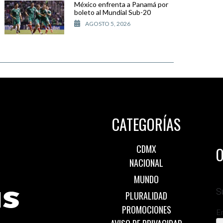
México enfrenta a Panamá por
boleto al Mundial Sub-20
AGOSTO 5, 2026
CATEGORÍAS
CDMX
O
NACIONAL
MUNDO
S
PLURALIDAD
PROMOCIONES
E