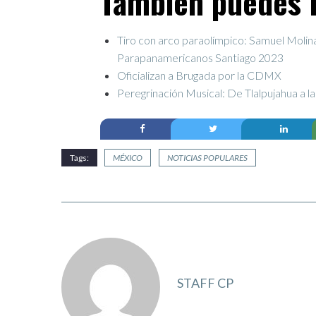
También puedes l
Tiro con arco paraolímpico: Samuel Molin
Parapanamericanos Santiago 2023
Oficializan a Brugada por la CDMX
Peregrinación Musical: De Tlalpujahua a l
Tags:
MÉXICO
NOTICIAS POPULARES
STAFF CP