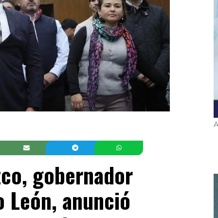
A
zco, gobernador
o León, anunció