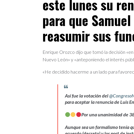
este lunes su ren
para que Samuel
reasumir sus fun
Enrique Orozco dijo que tomó la decisión «e
Nuevo León» y «anteponiendo el interés públ
«He decidido hacerme a un lado para favorece
Así fue la votación del
@Congreso
para aceptar la renuncia de Luis 
Por una unanimidad de 38
Aunque sea un formalismo tenía que
acuerdo (decreto) y los post de i