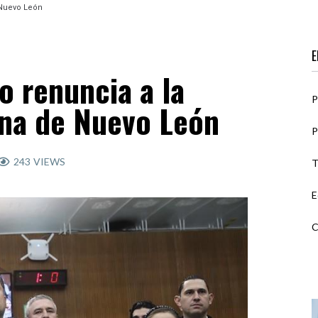
 Nuevo León
E
o renuncia a la
P
ina de Nuevo León
P
243
VIEWS
T
E
C