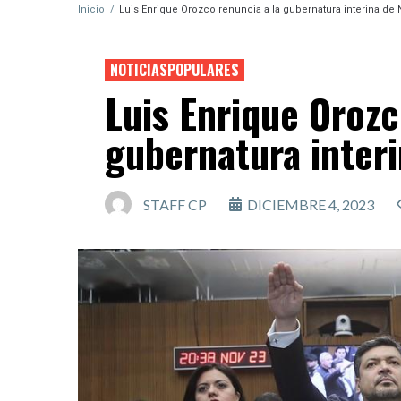
Inicio
/
Luis Enrique Orozco renuncia a la gubernatura interina de
NOTICIASPOPULARES
Luis Enrique Orozc
gubernatura inter
STAFF CP
DICIEMBRE 4, 2023