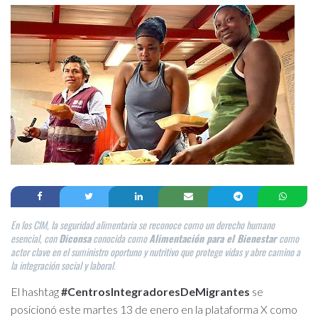
En los CIM, la seguridad alimentaria se reconoce como un derecho humano
esencial, con
Diconsa
conocida como
Alimentación para el Bienestar
como
actor clave en el suministro oportuno y nutritivo que protege vidas y abre camino a
la integración social y laboral
.
El hashtag
#CentrosIntegradoresDeMigrantes
se
posicionó este martes 13 de enero en la plataforma X como