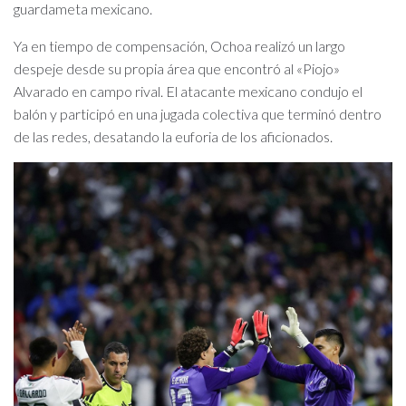
guardameta mexicano.
Ya en tiempo de compensación, Ochoa realizó un largo
despeje desde su propia área que encontró al «Piojo»
Alvarado en campo rival. El atacante mexicano condujo el
balón y participó en una jugada colectiva que terminó dentro
de las redes, desatando la euforia de los aficionados.