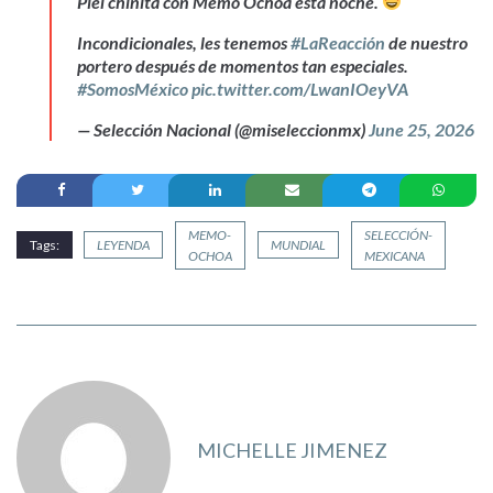
Piel chinita con Memo Ochoa esta noche.
Incondicionales, les tenemos
#LaReacción
de nuestro
portero después de momentos tan especiales.
#SomosMéxico
pic.twitter.com/LwanIOeyVA
— Selección Nacional (@miseleccionmx)
June 25, 2026
MEMO-
SELECCIÓN-
Tags:
LEYENDA
MUNDIAL
OCHOA
MEXICANA
MICHELLE JIMENEZ