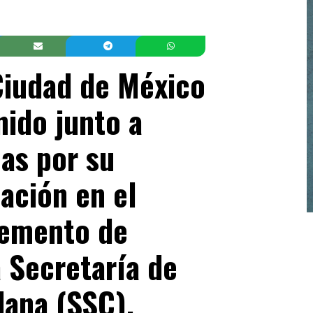
 Ciudad de México
ido junto a
nas por su
ación en el
lemento de
a Secretaría de
dana (SSC).