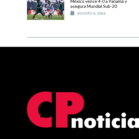
México vence 4-0 a Panamá y
asegura Mundial Sub-20
AGOSTO 6, 2026