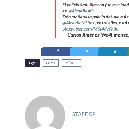
El policía Saúl Alarcon fue asesina
en
@AlcaldiaAO
Esta mañana la policía detuvo a 4 
@AlcaldiaMHmx
, entre ellos, está
pic.twitter.com/M9i4cVFa8u
— Carlos Jiménez (@c4jimenez
Tags:
CDMX
MÉXICO
STAFF CP