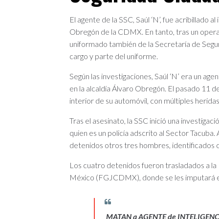
El agente de la SSC, Saúl ‘N’, fue acribillado al
Obregón de la CDMX. En tanto, tras un opera
uniformado también de la Secretaría de Segu
cargo y parte del uniforme.
Según las investigaciones, Saúl ‘N’ era un age
en la alcaldía Álvaro Obregón. El pasado 11 
interior de su automóvil, con múltiples heridas
Tras el asesinato, la SSC inició una investiga
quien es un policía adscrito al Sector Tacub
detenidos otros tres hombres, identificados c
Los cuatro detenidos fueron trasladados a la 
México (FGJCDMX), donde se les imputará el 
MATAN a AGENTE de INTELIGENC