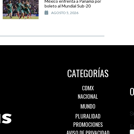
México enfrenta a Panamá por
boleto al Mundial Sub-20
AGOSTO 5, 2026
CATEGORÍAS
CDMX
O
NACIONAL
MUNDO
S
PLURALIDAD
PROMOCIONES
E
AVISO DE PRIVACIDAD