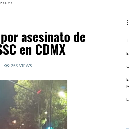
 en CDMX
E
 por asesinato de
T
 SSC en CDMX
E
253
VIEWS
C
E
M
L