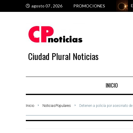
E
C
E
L
agosto 07 , 2026
PROMOCIONES
Ciudad Plural Noticias
INICIO
Inicio
NoticiasPopulares
Detienen a policía por asesinato d