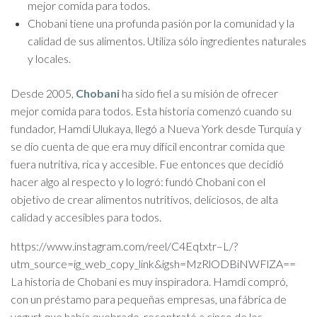
mejor comida para todos.
Chobani tiene una profunda pasión por la comunidad y la
calidad de sus alimentos. Utiliza sólo ingredientes naturales
y locales.
Desde 2005,
Chobani
ha sido fiel a su misión de ofrecer
mejor comida para todos. Esta historia comenzó cuando su
fundador, Hamdi Ulukaya, llegó a Nueva York desde Turquía y
se dio cuenta de que era muy difícil encontrar comida que
fuera nutritiva, rica y accesible. Fue entonces que decidió
hacer algo al respecto y lo logró: fundó Chobani con el
objetivo de crear alimentos nutritivos, deliciosos, de alta
calidad y accesibles para todos.
https://www.instagram.com/reel/C4Eqtxtr–L/?
utm_source=ig_web_copy_link&igsh=MzRlODBiNWFlZA==
La historia de Chobani es muy inspiradora. Hamdi compró,
con un préstamo para pequeñas empresas, una fábrica de
yogurt que había quebrado, recontrató a cinco de los